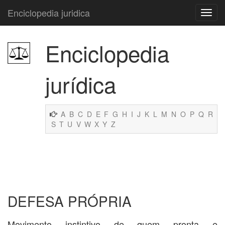
Enciclopedia juridica
Enciclopedia
jurídica
A
B
C
D
E
F
G
H
I
J
K
L
M
N
O
P
Q
R
S
T
U
V
W
X
Y
Z
DEFESA PRÓPRIA
Movimento instintivo de quem pronta e