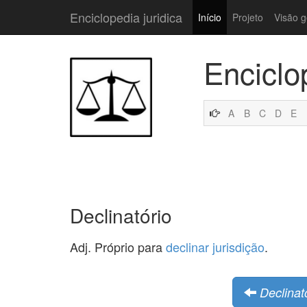
Enciclopedia juridica
Início
Projeto
Visão g
Enciclo
A
B
C
D
E
Declinatório
Adj. Próprio para
declinar
jurisdição
.
Declinat