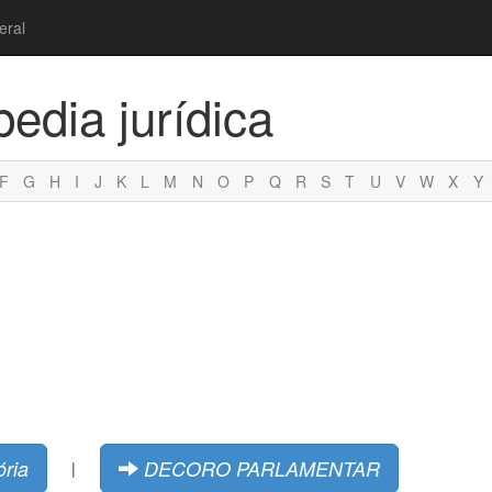
eral
pedia jurídica
F
G
H
I
J
K
L
M
N
O
P
Q
R
S
T
U
V
W
X
Y
ória
DECORO PARLAMENTAR
|