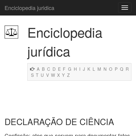
Enciclopedia juridica
Enciclopedia
jurídica
A
B
C
D
E
F
G
H
I
J
K
L
M
N
O
P
Q
R
S
T
U
V
W
X
Y
Z
DECLARAÇÃO DE CIÊNCIA
Confissão; atos que servem para documentar fatos.