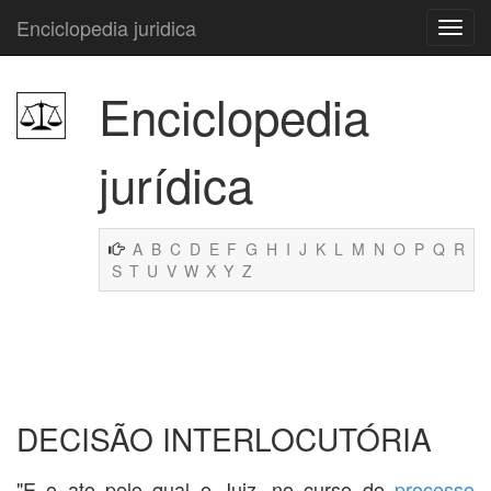
Enciclopedia juridica
Enciclopedia
jurídica
A
B
C
D
E
F
G
H
I
J
K
L
M
N
O
P
Q
R
S
T
U
V
W
X
Y
Z
DECISÃO INTERLOCUTÓRIA
"E o ato pelo qual o Juiz, no curso do
processo