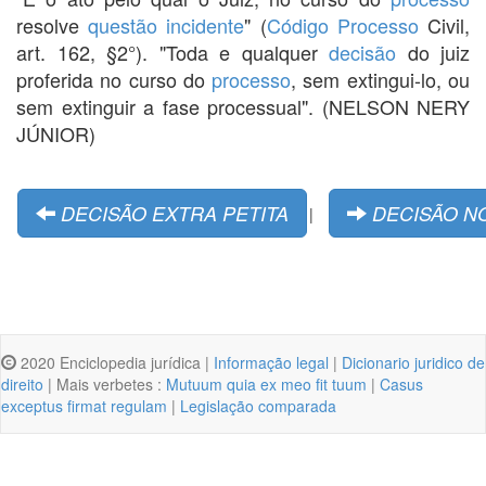
resolve
questão
incidente
" (
Código
Processo
Civil,
art. 162, §2°). "Toda e qualquer
decisão
do juiz
proferida no curso do
processo
, sem extingui-lo, ou
sem extinguir a fase processual". (NELSON NERY
JÚNIOR)
DECISÃO EXTRA PETITA
DECISÃO N
|
2020 Enciclopedia jurídica |
Informação legal
|
Dicionario juridico de
direito
| Mais verbetes :
Mutuum quia ex meo fit tuum
|
Casus
exceptus firmat regulam
|
Legislação comparada