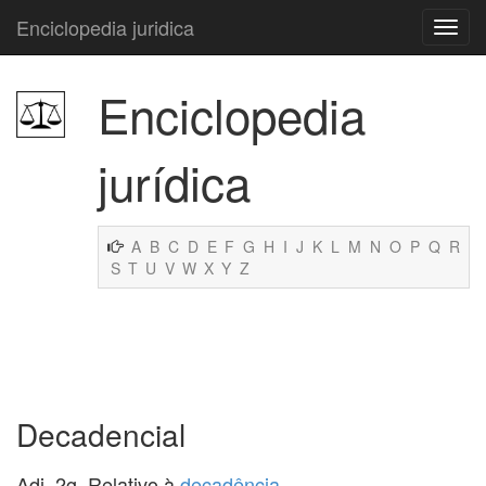
Enciclopedia juridica
Enciclopedia
jurídica
A
B
C
D
E
F
G
H
I
J
K
L
M
N
O
P
Q
R
S
T
U
V
W
X
Y
Z
Decadencial
Adj. 2g. Relativo à
decadência
.