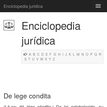
Enciclopedia juridica
Enciclopedia
jurídica
A
B
C
D
E
F
G
H
I
J
K
L
M
N
O
P
Q
R
S
T
U
V
W
X
Y
Z
De lege condita
(Lê-se: dê lége cóndita.) Da lei estabelecida, ou