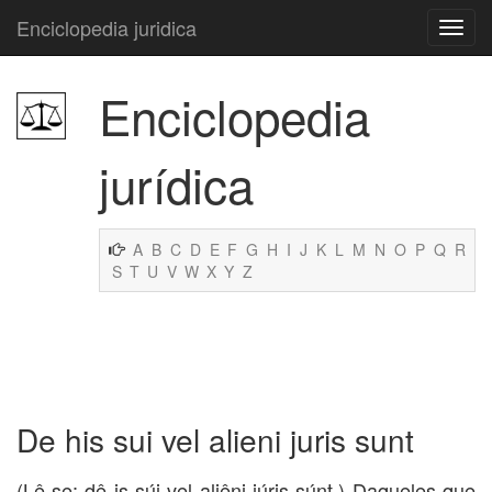
Enciclopedia juridica
Enciclopedia
jurídica
A
B
C
D
E
F
G
H
I
J
K
L
M
N
O
P
Q
R
S
T
U
V
W
X
Y
Z
De his sui vel alieni juris sunt
(Lê-se: dê is súi vel aliêni iúris súnt.) Daqueles que