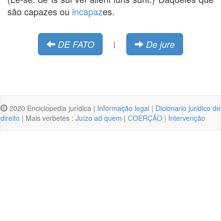
são capazes ou
incapaz
es.
DE FATO
De jure
|
2020 Enciclopedia jurídica |
Informação legal
|
Dicionario juridico de
direito
| Mais verbetes :
Juízo ad quem
|
COERÇÃO
|
Intervenção