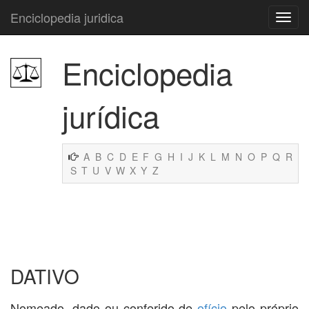
Enciclopedia juridica
Enciclopedia
jurídica
A
B
C
D
E
F
G
H
I
J
K
L
M
N
O
P
Q
R
S
T
U
V
W
X
Y
Z
DATIVO
Nomeado, dado ou conferido de
ofício
pelo próprio