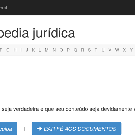
eral
pedia jurídica
F
G
H
I
J
K
L
M
N
O
P
Q
R
S
T
U
V
W
X
Y
seja verdadeira e que seu conteúdo seja devidamente a
culpa
DAR FÉ AOS DOCUMENTOS
|