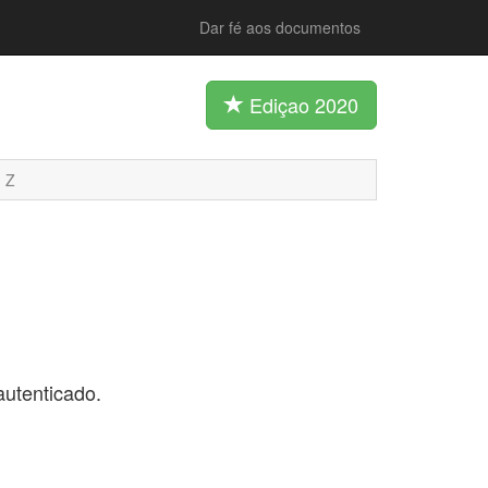
Dar fé aos documentos
Ediçao 2020
Z
utenticado.