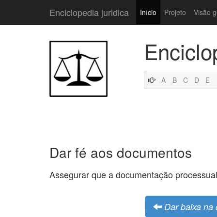
Enciclopedia juridica
Início
Projeto
Visão g
Enciclo
A
B
C
D
E
Dar fé aos documentos
Assegurar que a documentação processual 
Dar baixa na 