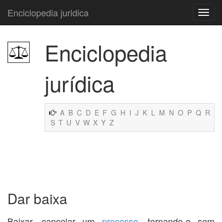
Enciclopedia juridica
Enciclopedia
jurídica
A
B
C
D
E
F
G
H
I
J
K
L
M
N
O
P
Q
R
S
T
U
V
W
X
Y
Z
Dar baixa
Baixar, cancelar um
processo
, tornando-o sem