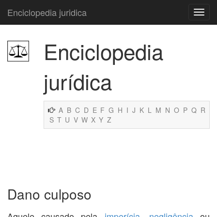
Enciclopedia juridica
Enciclopedia
jurídica
A
B
C
D
E
F
G
H
I
J
K
L
M
N
O
P
Q
R
S
T
U
V
W
X
Y
Z
Dano culposo
Aquele causado pela
imperícia
,
negligência
ou