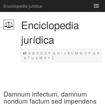
Enciclopedia juridica
Enciclopedia
jurídica
A
B
C
D
E
F
G
H
I
J
K
L
M
N
O
P
Q
R
S
T
U
V
W
X
Y
Z
Damnum infectum, damnum
nondum factum sed impendens