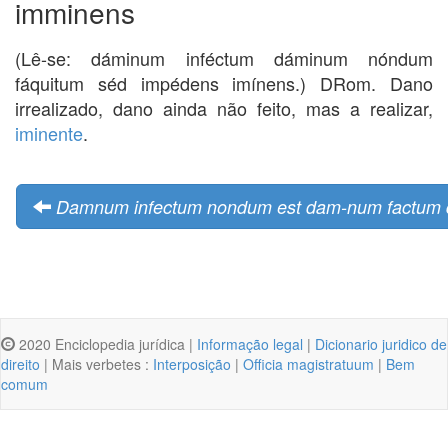
imminens
(Lê-se: dáminum inféctum dáminum nóndum
fáquitum séd impédens imínens.) DRom. Dano
irrealizado, dano ainda não feito, mas a realizar,
iminente
.
Damnum infectum nondum est dam-num factum q
2020 Enciclopedia jurídica |
Informação legal
|
Dicionario juridico de
direito
| Mais verbetes :
Interposição
|
Officia magistratuum
|
Bem
comum