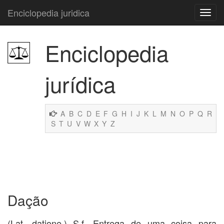
Enciclopedia juridica
Enciclopedia
jurídica
A
B
C
D
E
F
G
H
I
J
K
L
M
N
O
P
Q
R
S
T
U
V
W
X
Y
Z
Dação
(Lat. datione.) S.f. Entrega de uma coisa para