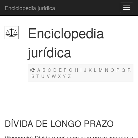
Enciclopedia juridica
Enciclopedia
jurídica
A
B
C
D
E
F
G
H
I
J
K
L
M
N
O
P
Q
R
S
T
U
V
W
X
Y
Z
DÍVIDA DE LONGO PRAZO
(Economia) Dívida a ser paga num prazo superior a