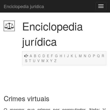
Enciclopedia juridica
Enciclopedia
jurídica
A
B
C
D
E
F
G
H
I
J
K
L
M
N
O
P
Q
R
S
T
U
V
W
X
Y
Z
Crimes virtuais
O mesmo que crimes por computador. Nota: V.