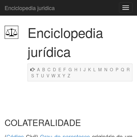
Enciclopedia juridica
Enciclopedia
jurídica
A
B
C
D
E
F
G
H
I
J
K
L
M
N
O
P
Q
R
S
T
U
V
W
X
Y
Z
COLATERALIDADE
(
Código
Civil)
Grau de parentesco
originário de um