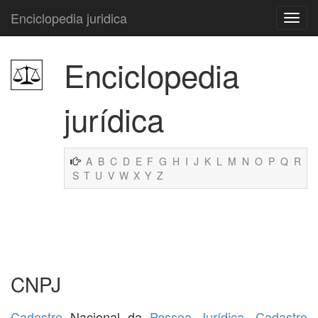
Enciclopedia juridica
Enciclopedia
jurídica
A
B
C
D
E
F
G
H
I
J
K
L
M
N
O
P
Q
R
S
T
U
V
W
X
Y
Z
CNPJ
Cadastro
Nacional da
Pessoa Jurídica
.
Cadastro