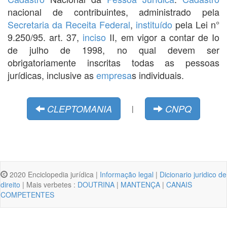
nacional de contribuintes, administrado pela
Secretaria da Receita Federal
,
instituído
pela Lei n°
9.250/95. art. 37,
inciso
II, em vigor a contar de Io
de julho de 1998, no qual devem ser
obrigatoriamente inscritas todas as pessoas
jurídicas, inclusive as
empresa
s individuais.
CLEPTOMANIA
CNPQ
|
2020 Enciclopedia jurídica |
Informação legal
|
Dicionario juridico de
direito
| Mais verbetes :
DOUTRINA
|
MANTENÇA
|
CANAIS
COMPETENTES