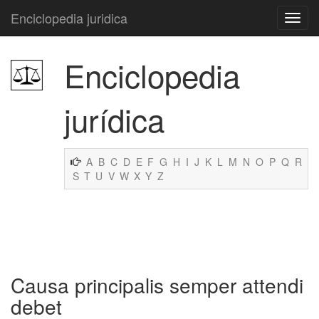
Enciclopedia juridica
Enciclopedia
jurídica
A
B
C
D
E
F
G
H
I
J
K
L
M
N
O
P
Q
R
S
T
U
V
W
X
Y
Z
Causa principalis semper attendi
debet