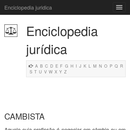
Enciclopedia juridica
Enciclopedia
jurídica
A
B
C
D
E
F
G
H
I
J
K
L
M
N
O
P
Q
R
S
T
U
V
W
X
Y
Z
CAMBISTA
Aquele cuja profissão é negociar em câmbio ou em