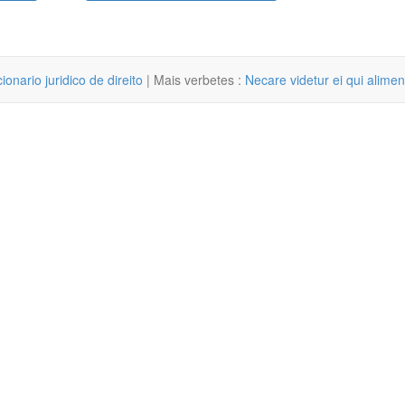
cionario juridico de direito
| Mais verbetes :
Necare videtur ei qui alime