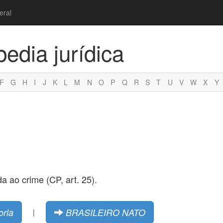
eral
pedia jurídica
F
G
H
I
J
K
L
M
N
O
P
Q
R
S
T
U
V
W
X
Y
a ao crime (CP, art. 25).
orla
BRASILEIRO NATO
|