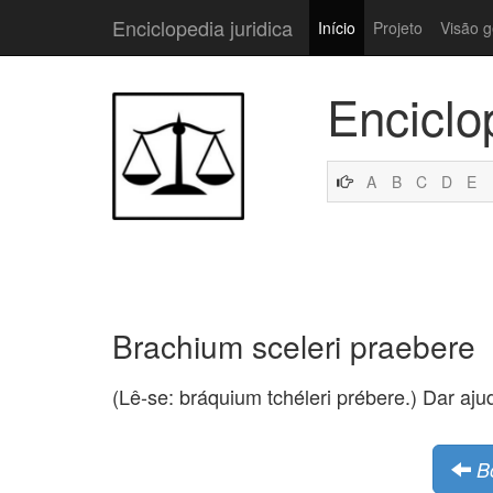
Enciclopedia juridica
Início
Projeto
Visão g
Enciclo
A
B
C
D
E
Brachium sceleri praebere
(Lê-se: bráquium tchéleri prébere.) Dar ajud
B