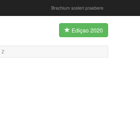
Brachium sceleri praebere
Ediçao 2020
Z