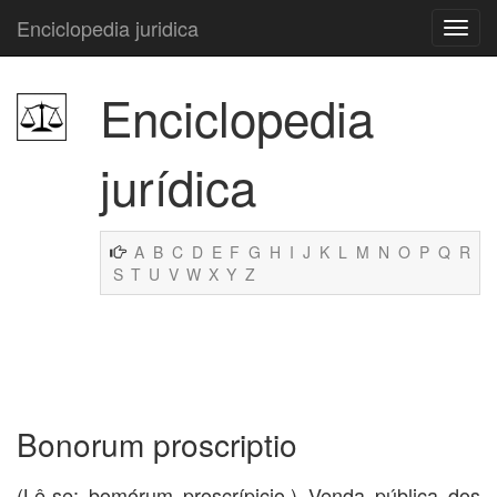
Enciclopedia juridica
Enciclopedia
jurídica
A
B
C
D
E
F
G
H
I
J
K
L
M
N
O
P
Q
R
S
T
U
V
W
X
Y
Z
Bonorum proscriptio
(Lê-se: bomórum proscrípicio.) Venda pública dos