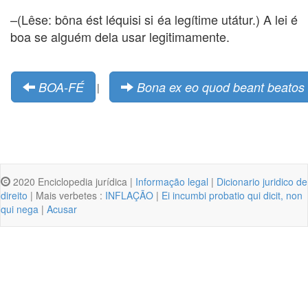
–(Lêse: bôna ést léquisi si éa legítime utátur.) A lei é
boa se alguém dela usar legitimamente.
BOA-FÉ
Bona ex eo quod beant beatos f
|
2020 Enciclopedia jurídica |
Informação legal
|
Dicionario juridico de
direito
| Mais verbetes :
INFLAÇÃO
|
Ei incumbi probatio qui dicit, non
qui nega
|
Acusar