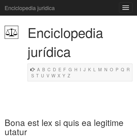
Enciclopedia juridica
Enciclopedia
jurídica
A
B
C
D
E
F
G
H
I
J
K
L
M
N
O
P
Q
R
S
T
U
V
W
X
Y
Z
Bona est lex si quis ea legitime
utatur