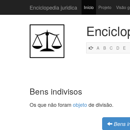
Enciclopedia juridica
Início
Projeto
Visão g
Enciclo
A
B
C
D
E
Bens indivisos
Os que não foram
objeto
de divisão.
Bens i