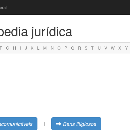
eral
pedia jurídica
F
G
H
I
J
K
L
M
N
O
P
Q
R
S
T
U
V
W
X
Y
ncomunicáveis
Bens litigiosos
|