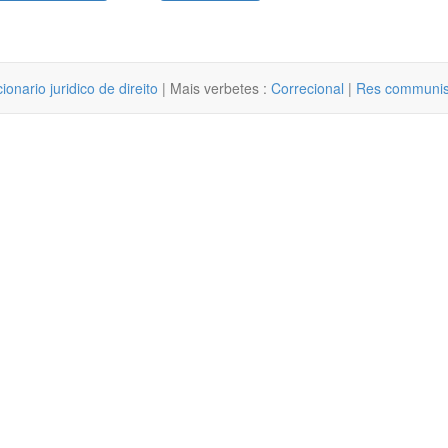
cionario juridico de direito
| Mais verbetes :
Correcional
|
Res communi