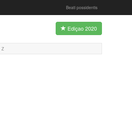
Beati possidentis
Ediçao 2020
Z