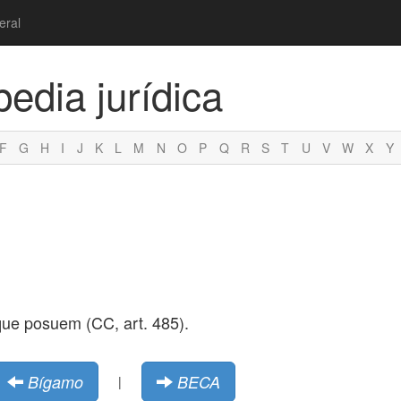
eral
pedia jurídica
F
G
H
I
J
K
L
M
N
O
P
Q
R
S
T
U
V
W
X
Y
 que posuem (CC, art. 485).
Bígamo
BECA
|