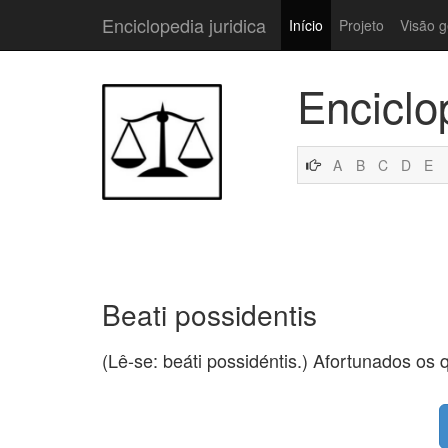
Enciclopedia juridica
Início
Projeto
Visão g
Enciclo
A
B
C
D
E
Beati possidentis
(Lê-se: beáti possidéntis.) Afortunados os