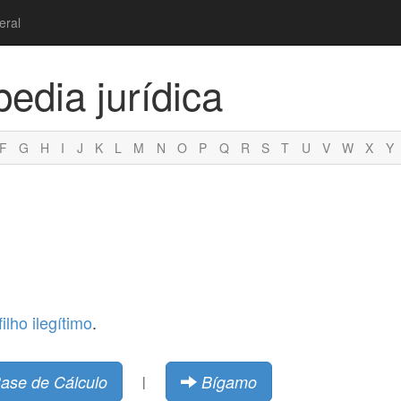
eral
pedia jurídica
F
G
H
I
J
K
L
M
N
O
P
Q
R
S
T
U
V
W
X
Y
filho ilegítimo
.
ase de Cálculo
Bígamo
|