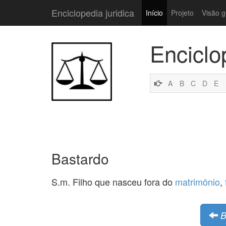
Enciclopedia juridica
Início
Projeto
Visão g
Enciclo
A
B
C
D
E
Bastardo
S.m. Filho que nasceu fora do
matrimônio
,
B