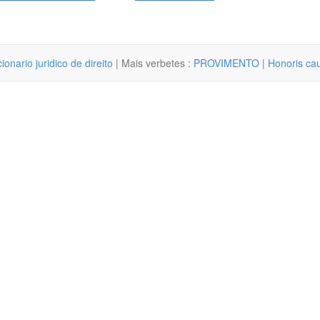
cionario juridico de direito
| Mais verbetes :
PROVIMENTO
|
Honoris cau