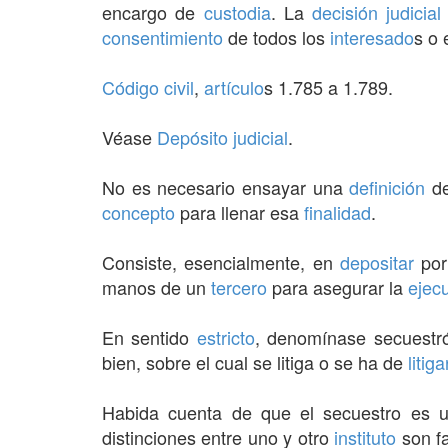
encargo de
custodia
. La
decisión
judicial
consentimiento
de todos los
interesado
s o 
Código civil
,
artículo
s 1.785 a 1.789.
Véase
Depósito judicial
.
No es necesario ensayar una
definición
de
concepto
para llenar esa
finalidad
.
Consiste, esencialmente, en
depositar
por
manos de un
tercero
para asegurar la
ejec
En sentido
estricto
, denomínase secuestr
bien, sobre el cual se litiga o se ha de
litiga
Habida cuenta de que el secuestro es
distinciones entre uno y otro
instituto
son fa