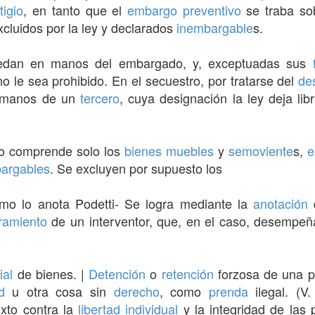
itigio
, en tanto que el
embargo preventivo
se traba so
xcluidos por la ley y declarados
inembargable
s.
quedan en manos del embargado, y, exceptuadas sus
o le sea prohibido. En el secuestro, por tratarse del
de
n manos de un
tercero
, cuya designación la ley deja li
ro comprende solo los
bienes muebles
y
semoviente
s,
e
bargables
. Se excluyen por supuesto los
como lo anota Podetti- Se logra mediante la
anotación
amiento
de un interventor, que, en el caso, desempeña
ial
de bienes. |
Detención
o
retención
forzosa de una pe
d
u otra cosa sin
derecho
, como
prenda
ilegal. (V
xto contra la
libertad
individual
y la integridad de las 