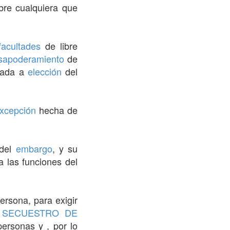
bre cualquiera que
facultades
de libre
sapoderamiento
de
brada a
elección
del
xcepción
hecha de
del
embargo
, y su
 las funciones del
rsona, para exigir
.
SECUESTRO DE
personas y , por lo