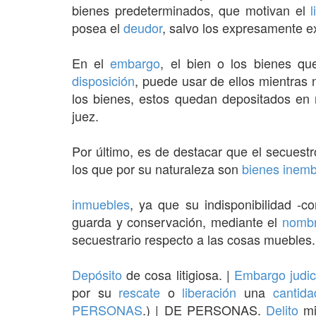
bienes predeterminados, que motivan el
l
posea el
deudor
, salvo los expresamente e
En el
embargo
, el bien o los bienes 
disposición
, puede usar de ellos mientras n
los bienes, estos quedan depositados e
juez.
Por último, es de destacar que el secuest
los que por su naturaleza son
bienes inem
inmuebles
, ya que su indisponibilidad -
guarda y conservación, mediante el
nombr
secuestrario respecto a las cosas muebles.
Depósito
de cosa litigiosa. |
Embargo
judic
por su
rescate
o
liberación
una
cantida
PERSONAS
.) | DE PERSONAS.
Delito
mi