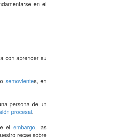
damentarse en el
ta con aprender su
 o
semoviente
s, en
una persona de un
sión procesal
.
ue el
embargo
, las
cuestro recae sobre