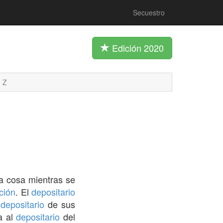
Secuestro
Edición 2020
Z
 cosa mientras se
ción
. El
depositario
l
depositario
de sus
a al
depositario
del