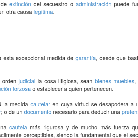
de
extinción
del secuestro o
administración
puede fun
en otra causa
legítima
.
 esta excepcional medida de
garantía
, desde que bas
 orden
judicial
la cosa litigiosa, sean
bienes muebles
,
ución forzosa
o establecer a quien pertenecen.
ó la medida
cautelar
en cuya virtud se desapodera a 
r
; o de un
documento
necesario para deducir una
preten
 una
cautela
más rigurosa y de mucho más fuerza q
cilmente perceptibles, siendo la fundamental que el se