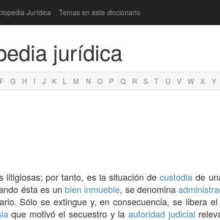
clopedia Jurídica
Temas en este diccionario
pedia jurídica
F
G
H
I
J
K
L
M
N
O
P
Q
R
S
T
U
V
W
X
Y
litigiosas; por tanto, es la situación de
custodia
de una
ando ésta es un
bien inmueble
, se denomina
administra
rio. Sólo se extingue y, en consecuencia, se libera e
sia
que motivó el secuestro y la
autoridad judicial
relev