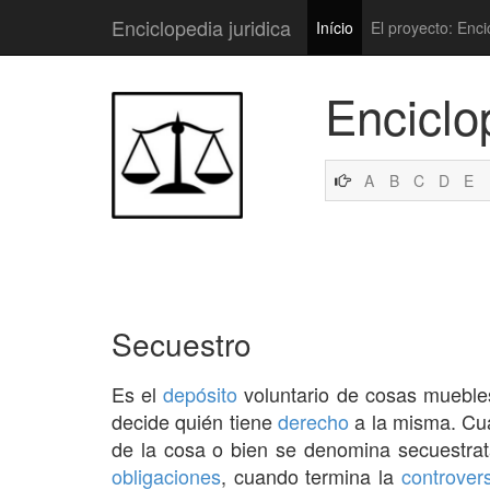
Enciclopedia juridica
Início
El proyecto: Enci
Enciclo
A
B
C
D
E
Secuestro
Es el
depósito
voluntario de cosas muebles 
decide quién tiene
derecho
a la misma. Cu
de la cosa o bien se denomina secuestrata
obligaciones
, cuando termina la
controver