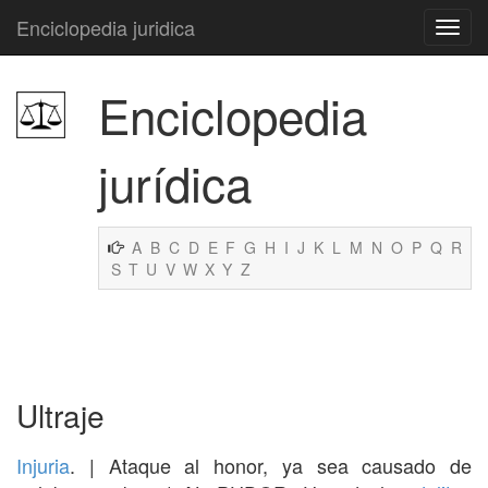
Enciclopedia juridica
Enciclopedia
jurídica
A
B
C
D
E
F
G
H
I
J
K
L
M
N
O
P
Q
R
S
T
U
V
W
X
Y
Z
Ultraje
Injuria
. | Ataque al honor, ya sea causado de