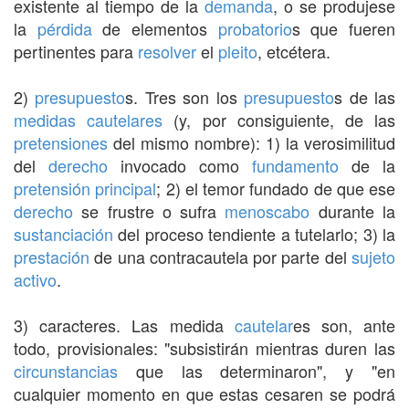
existente al tiempo de la
demanda
, o se produjese
la
pérdida
de elementos
probatorio
s que fueren
pertinentes para
resolver
el
pleito
, etcétera.
2)
presupuesto
s. Tres son los
presupuesto
s de las
medidas cautelares
(y, por consiguiente, de las
pretensiones
del mismo nombre): 1) la verosimilitud
del
derecho
invocado como
fundamento
de la
pretensión
principal
; 2) el temor fundado de que ese
derecho
se frustre o sufra
menoscabo
durante la
sustanciación
del proceso tendiente a tutelarlo; 3) la
prestación
de una contracautela por parte del
sujeto
activo
.
3) caracteres. Las medida
cautelar
es son, ante
todo, provisionales: "subsistirán mientras duren las
circunstancias
que las determinaron", y "en
cualquier momento en que estas cesaren se podrá