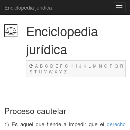
Enciclopedia juridica
Enciclopedia
jurídica
A
B
C
D
E
F
G
H
I
J
K
L
M
N
O
P
Q
R
S
T
U
V
W
X
Y
Z
Proceso cautelar
1) Es aquel que tiende a impedir que el
derecho