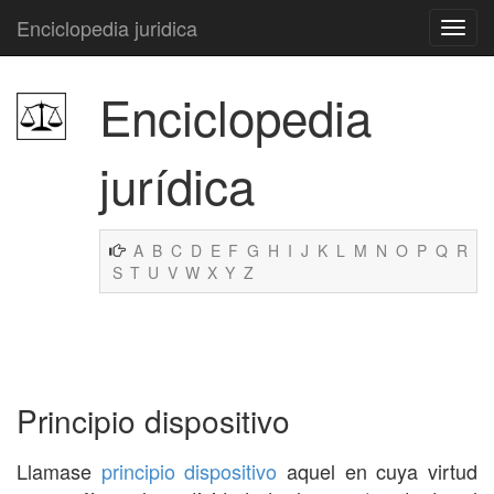
Enciclopedia juridica
Enciclopedia
jurídica
A
B
C
D
E
F
G
H
I
J
K
L
M
N
O
P
Q
R
S
T
U
V
W
X
Y
Z
Principio dispositivo
Llamase
principio
dispositivo
aquel en cuya virtud