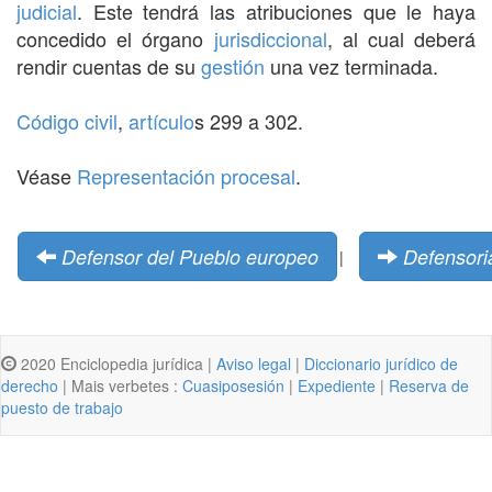
judicial
. Este tendrá las atribuciones que le haya
concedido el órgano
jurisdiccional
, al cual deberá
rendir cuentas de su
gestión
una vez terminada.
Código civil
,
artículo
s 299 a 302.
Véase
Representación procesal
.
Defensor del Pueblo europeo
Defensori
|
2020 Enciclopedia jurídica |
Aviso legal
|
Diccionario jurídico de
derecho
| Mais verbetes :
Cuasiposesión
|
Expediente
|
Reserva de
puesto de trabajo