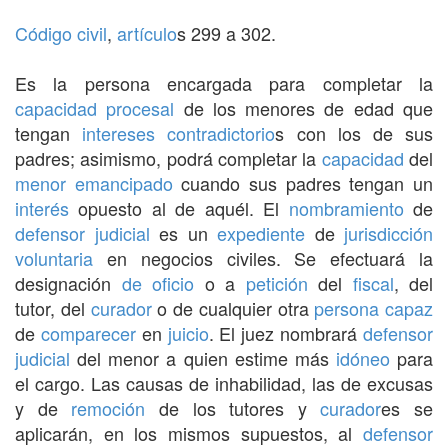
Código civil
,
artículo
s 299 a 302.
Es la persona encargada para completar la
capacidad procesal
de los menores de edad que
tengan
intereses
contradictorio
s con los de sus
padres; asimismo, podrá completar la
capacidad
del
menor emancipado
cuando sus padres tengan un
interés
opuesto al de aquél. El
nombramiento
de
defensor
judicial
es un
expediente
de
jurisdicción
voluntaria
en negocios civiles. Se efectuará la
designación
de oficio
o a
petición
del
fiscal
, del
tutor, del
curador
o de cualquier otra
persona capaz
de
comparecer
en
juicio
. El juez nombrará
defensor
judicial
del menor a quien estime más
idóneo
para
el cargo. Las causas de inhabilidad, las de excusas
y de
remoción
de los tutores y
curador
es se
aplicarán, en los mismos supuestos, al
defensor