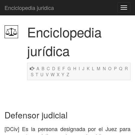
Enciclopedia juridica
Enciclopedia
jurídica
A
B
C
D
E
F
G
H
I
J
K
L
M
N
O
P
Q
R
S
T
U
V
W
X
Y
Z
Defensor judicial
[DCiv] Es la persona designada por el Juez para