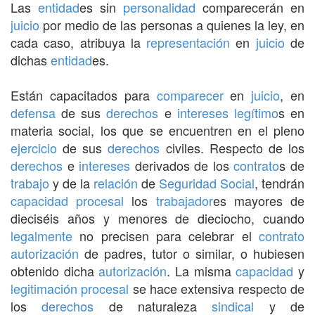
Las
entidad
es sin
personalidad
comparecerán en
juicio
por medio de las personas a quienes la ley, en
cada caso, atribuya la
representación
en
juicio
de
dichas
entidad
es.
Están capacitados para
comparecer
en
juicio
, en
defensa
de sus
derechos
e
intereses
legítimo
s en
materia social, los que se encuentren en el pleno
ejercicio
de sus
derechos
civiles. Respecto de los
derechos
e
intereses
derivados de los
contrato
s de
trabajo
y de la
relación
de
Seguridad Social
, tendrán
capacidad
procesal
los
trabajador
es mayores de
dieciséis años y menores de dieciocho, cuando
legalmente
no precisen para celebrar el
contrato
autorización
de padres, tutor o similar, o hubiesen
obtenido dicha
autorización
. La misma
capacidad
y
legitimación procesal
se hace extensiva respecto de
los
derechos
de naturaleza
sindical
y de