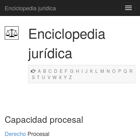
Enciclopedia juridica
Enciclopedia
jurídica
A
B
C
D
E
F
G
H
I
J
K
L
M
N
O
P
Q
R
S
T
U
V
W
X
Y
Z
Capacidad procesal
Derecho
Procesal