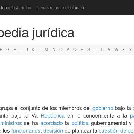
clopedia Jurídica
Temas en este diccionario
pedia jurídica
F
G
H
I
J
K
L
M
N
O
P
Q
R
S
T
U
V
W
X
Y
rupa el conjunto de los miembros del
gobierno
bajo la
ante bajo la Va
República
en lo concerniente a la
p
e
ministros
se ha
acordado
la
política
gubernamental y 
altos
funcionarios
,
decisión
de plantear la
cuestión de co