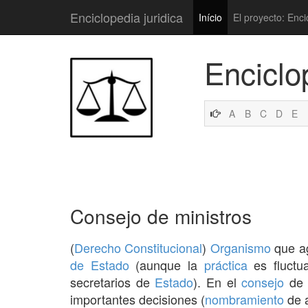
Enciclopedia juridica
Início
El proyecto: Enci
Enciclo
A
B
C
D
E
Consejo de ministros
(
Derecho Constitucional
)
Organismo
que ag
de Estado
(aunque la
práctica
es fluctu
secretarios de
Estado
). En el
consejo
d
importantes decisiones (
nombramiento
de 