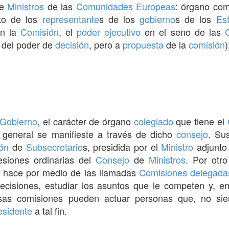
e
Ministros
de las
Comunidades Europeas
: órgano co
to de los
representante
s de los
gobierno
s de los
Es
n la
Comisión
, el
poder ejecutivo
en el seno de las
del poder de
decisión
, pero a
propuesta
de la
comisión
)
Gobierno
, el carácter de órgano
colegiado
que tiene el
general se manifieste a través de dicho
consejo
. Su
ón
de
Subsecretario
s, presidida por el
Ministro
adjunto
siones ordinarias del
Consejo
de
Ministros
. Por otr
o hace por medio de las llamadas
Comisiones delegada
ecisiones, estudiar los asuntos que le competen y, e
sas comisiones pueden actuar personas que, no si
esidente
a tal fin.