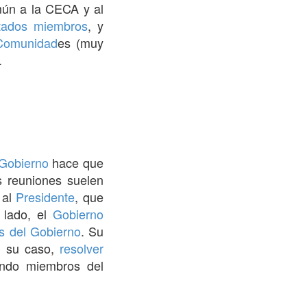
mún a la CECA y al
tados miembros
, y
Comunidad
es (muy
.
Gobierno
hace que
s reuniones suelen
 al
Presidente
, que
o lado, el
Gobierno
s del Gobierno
. Su
n su caso,
resolver
endo miembros del