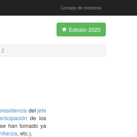
Consejo de ministros
Edición 2020
Z
presidencia
del
jefe
articipación
de los
se han tomado ya
nfianza
, etc.).