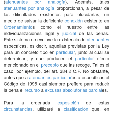
(
atenuantes por analogía
). Además, tales
atenuantes por analogía
proporcionan, a pesar de
las dificultades existentes para elucidarlas, un
medio de salvar la deficiente
conexión
existente en
Ordenamiento
s como el nuestro entre las
individualizaciones legal y
judicial
de las penas.
Este sistema no excluye la existencia de
atenuantes
específicas, es decir, aquellas previstas por la Ley
para un concreto tipo en
particular
, junto al cual se
determinan, y que producen el
particular
efecto
mencionado en el
precepto
que las recoge. Tal es el
caso, por ejemplo, del art. 384.2 C.P. No obstante,
antes que a
atenuantes
particular
es o específicas el
Código de 1995 casi siempre prefiere para reducir
la pena el
recurso
a
excusas absolutorias
parcial
es.
Para la ordenada
exposición
de estas
circunstancias
, utilizaré la
clasificación
que, en