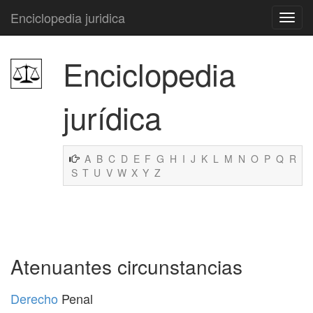
Enciclopedia juridica
Enciclopedia
jurídica
A
B
C
D
E
F
G
H
I
J
K
L
M
N
O
P
Q
R
S
T
U
V
W
X
Y
Z
Atenuantes circunstancias
Derecho
Penal