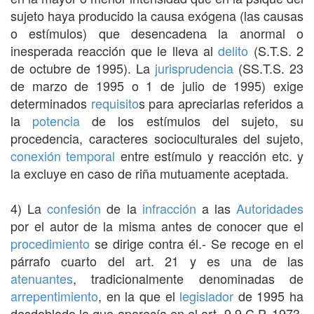
sujeto haya producido la causa exógena (las causas
o estímulos) que desencadena la anormal o
inesperada reacción que le lleva al
delito
(S.T.S. 2
de octubre de 1995). La
jurisprudencia
(SS.T.S. 23
de marzo de 1995 o 1 de julio de 1995) exige
determinados
requisito
s para apreciarlas referidos a
la
potencia
de los estímulos del sujeto, su
procedencia, caracteres socioculturales del sujeto,
conexión
temporal
entre estímulo y reacción etc. y
la excluye en caso de riña mutuamente aceptada.
4) La
confesión
de la
infracción
a las
Autoridades
por el autor de la misma antes de conocer que el
procedimiento
se dirige contra él.- Se recoge en el
párrafo cuarto del art. 21 y es una de las
atenuantes
, tradicionalmente denominadas de
arrepentimiento
, en la que el
legislador
de 1995 ha
desdoblado la que aparecía en el art. 9.9 C.P. 1973.