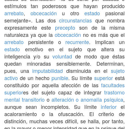
estímulos tan poderosos que hayan producido
arrebato
,
obcecación
u otro
estado
pasional
semejante». Las dos
circunstancias
que nombra
expresamente este
precepto
son de la misma
naturaleza ya que la
obcecación
no es más que el
arrebato
persistente o
recurrente
. Implican un
estado
emotivo en el sujeto que altera su
inteligencia y/o su
voluntad
de modo que éstas
quedan minoradas sensiblemente. Determinan,
pues, una
imputabilidad
disminuida en el
sujeto
activo
de un hecho
punible
. Su límite
superior
está
constituido por aquella afección de las
facultades
superior
es del sujeto capaz de integrar
trastorno
mental transitorio
o
alteración o anomalía psíquica
,
aunque sean incompletos. Su límite
inferior
el
acaloramiento o la ofuscación. El criterio de
distinción, muchas veces difícil, se halla, por tanto,
en la mayor o menor intensidad que en la psique del