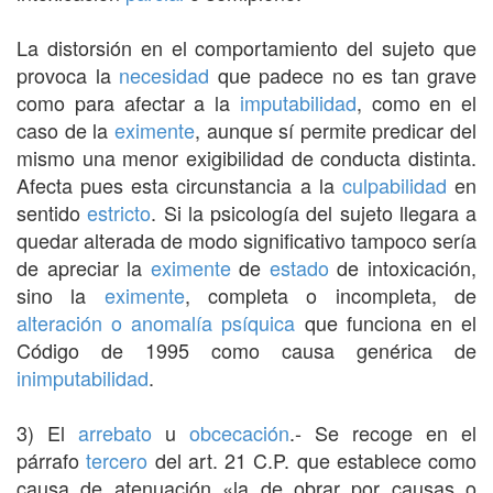
La distorsión en el comportamiento del sujeto que
provoca la
necesidad
que padece no es tan grave
como para afectar a la
imputabilidad
, como en el
caso de la
eximente
, aunque sí permite predicar del
mismo una menor exigibilidad de conducta distinta.
Afecta pues esta circunstancia a la
culpabilidad
en
sentido
estricto
. Si la psicología del sujeto llegara a
quedar alterada de modo significativo tampoco sería
de apreciar la
eximente
de
estado
de intoxicación,
sino la
eximente
, completa o incompleta, de
alteración o anomalía psíquica
que funciona en el
Código de 1995 como causa genérica de
inimputabilidad
.
3) El
arrebato
u
obcecación
.- Se recoge en el
párrafo
tercero
del art. 21 C.P. que establece como
causa de atenuación «la de obrar por causas o