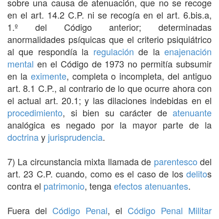
sobre una causa de atenuación, que no se recoge
en el art. 14.2 C.P. ni se recogía en el art. 6.bis.a,
1.º del Código anterior; determinadas
anormalidades psíquicas que el criterio psiquiátrico
al que respondía la
regulación
de la
enajenación
mental
en el Código de 1973 no permitía subsumir
en la
eximente
, completa o incompleta, del antiguo
art. 8.1 C.P., al contrario de lo que ocurre ahora con
el actual art. 20.1; y las dilaciones indebidas en el
procedimiento
, si bien su carácter de
atenuante
analógica es negado por la mayor parte de la
doctrina
y
jurisprudencia
.
7) La circunstancia mixta llamada de
parentesco
del
art. 23 C.P. cuando, como es el caso de los
delito
s
contra el
patrimonio
, tenga
efectos
atenuantes
.
Fuera del
Código Penal
, el
Código Penal Militar