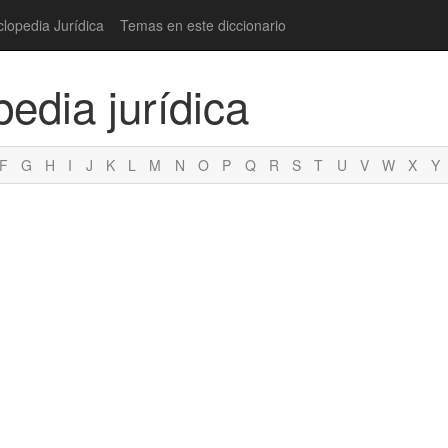
clopedia Jurídica
Temas en este diccionario
pedia jurídica
F
G
H
I
J
K
L
M
N
O
P
Q
R
S
T
U
V
W
X
Y