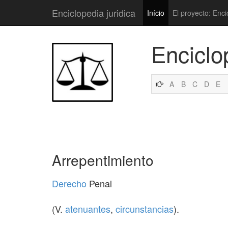
Enciclopedia juridica
Início
El proyecto: Enci
Enciclo
A
B
C
D
E
Arrepentimiento
Derecho
Penal
(V.
atenuantes
,
circunstancias
).