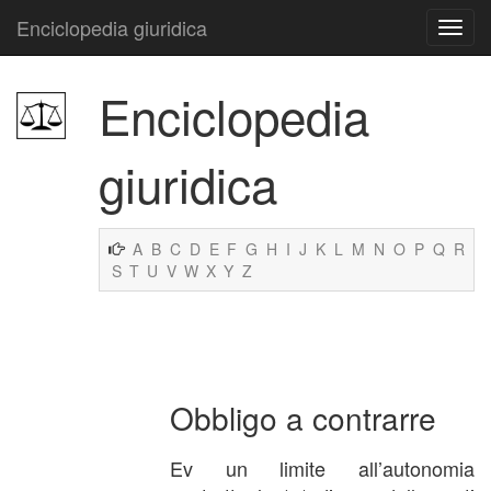
Enciclopedia giuridica
Enciclopedia
giuridica
A
B
C
D
E
F
G
H
I
J
K
L
M
N
O
P
Q
R
S
T
U
V
W
X
Y
Z
Obbligo a contrarre
Ev un limite all’autonomia