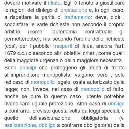
dovere motivare il
rifiuto
. Egli è tenuto a giustificare
le ragioni del diniego di
prestazione
e, in ogni caso,
a rispettare la parità di
trattamento
: deve, cioè ,
soddisfare le varie richieste non secondo il proprio
arbitrio (come l’autonomia contrattuale gli
permetterebbe), ma secondo l’ordine delle richieste
(così, per i pubblici
trasporti
di linea, ancora l’art.
1679 c.c.) o secondo altri obiettivi criteri, come quelli
della maggiore urgenza o della maggiore necessità .
Sono
principi
che proteggono gli utenti di fronte
all’imprenditore monopolista: valgono, però , solo
nel caso di
monopolio
legale, ossia autorizzato dalla
legge; non, invece, nel caso di
monopolio
di fatto,
anche se pure in questo caso l’utente potrebbe
rivendicare uguale protezione. Altro caso di
obbligo
a contrarre, previsto questa volta da leggi speciali, è
quello dell’assicurazione obbligatoria (v.
assicurazione
,
obbligo
a contrarre obbligatoria) della