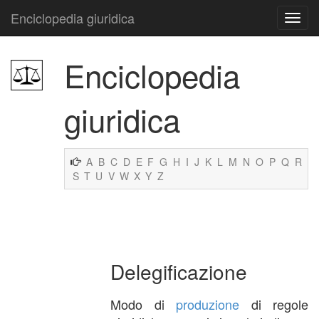
Enciclopedia giuridica
Enciclopedia
giuridica
A
B
C
D
E
F
G
H
I
J
K
L
M
N
O
P
Q
R
S
T
U
V
W
X
Y
Z
Delegificazione
Modo di
produzione
di regole