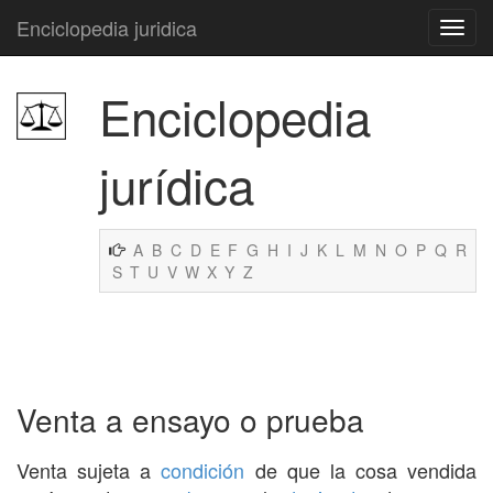
Enciclopedia juridica
Enciclopedia
jurídica
A
B
C
D
E
F
G
H
I
J
K
L
M
N
O
P
Q
R
S
T
U
V
W
X
Y
Z
Venta a ensayo o prueba
Venta sujeta a
condición
de que la cosa vendida