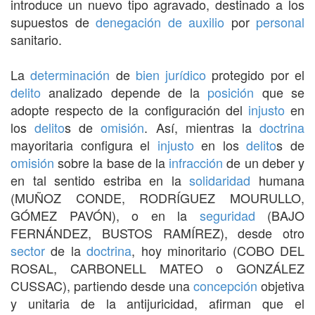
introduce un nuevo tipo agravado, destinado a los
supuestos de
denegación de auxilio
por
personal
sanitario.
La
determinación
de
bien jurídico
protegido por el
delito
analizado depende de la
posición
que se
adopte respecto de la configuración del
injusto
en
los
delito
s de
omisión
. Así, mientras la
doctrina
mayoritaria configura el
injusto
en los
delito
s de
omisión
sobre la base de la
infracción
de un deber y
en tal sentido estriba en la
solidaridad
humana
(MUÑOZ CONDE, RODRÍGUEZ MOURULLO,
GÓMEZ PAVÓN), o en la
seguridad
(BAJO
FERNÁNDEZ, BUSTOS RAMÍREZ), desde otro
sector
de la
doctrina
, hoy minoritario (COBO DEL
ROSAL, CARBONELL MATEO o GONZÁLEZ
CUSSAC), partiendo desde una
concepción
objetiva
y unitaria de la antijuricidad, afirman que el