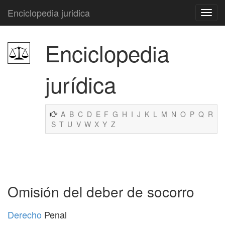
Enciclopedia juridica
Enciclopedia
jurídica
A
B
C
D
E
F
G
H
I
J
K
L
M
N
O
P
Q
R
S
T
U
V
W
X
Y
Z
Omisión del deber de socorro
Derecho
Penal