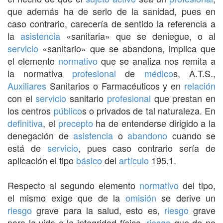
que además ha de serlo de la sanidad, pues en
caso contrario, carecería de sentido la referencia a
la
asistencia
«sanitaria» que se deniegue, o al
servicio
«sanitario» que se abandona, implica que
el elemento
normativo
que se analiza nos remita a
la normativa
profesional
de
médico
s, A.T.S.,
Auxiliares
Sanitarios o Farmacéuticos y en
relación
con el
servicio
sanitario
profesional
que prestan en
los centros
público
s o privados de tal naturaleza. En
definitiva
, el
precepto
ha de entenderse dirigido a la
denegación de
asistencia
o
abandono
cuando se
está de
servicio
, pues caso contrario sería de
aplicación el tipo
básico
del
artículo
195.1.
Respecto al segundo elemento
normativo
del tipo,
el mismo exige que de la
omisión
se derive un
riesgo
grave para la salud, esto es,
riesgo
grave
para la vida o la integridad física,
riesgo
que de no