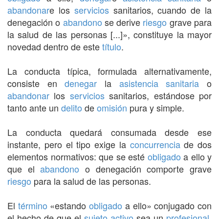
abandonar
e los
servicios
sanitarios, cuando de la
denegación o
abandono
se derive
riesgo
grave para
la salud de las personas [...]», constituye la mayor
novedad dentro de este
título
.
La conducta típica, formulada alternativamente,
consiste en
denegar
la
asistencia sanitaria
o
abandonar
los
servicios
sanitarios, estándose por
tanto ante un
delito
de
omisión
pura y simple.
La conducta quedará consumada desde ese
instante, pero el tipo exige la
concurrencia
de dos
elementos normativos: que se esté
obligado
a ello y
que el
abandono
o denegación comporte grave
riesgo
para la salud de las personas.
El
término
«estando
obligado
a ello» conjugado con
el hecho de que el
sujeto activo
sea un
profesional
,