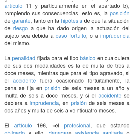
artículo
11 y particularmente en el apartado b),
rompiendo sus consecuencias, esto es, la
posición
de
garante
, tanto en la
hipótesis
de que la situación
de
riesgo
a que ha dado origen la actuación del
sujeto sea debida a
caso fortuito
, o a
imprudencia
del mismo.
La
penalidad
fijada para el tipo
básico
en cualquiera
de sus dos modalidades es la de multa de tres a
doce meses, mientras que para el tipo agravado, si
el
accidente
fuera ocasionado fortuitamente, la
pena se fija en
prisión
de seis meses a un año y
multa de seis a doce meses, y si el
accidente
se
debiera a
imprudencia
, en
prisión
de seis meses a
dos años y multa de seis a veinticuatro meses.
El
artículo
196, «el
profesional
, que estando
obligado
a ello,
denegar
e
asistencia sanitaria
o