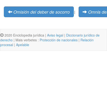
Omisión del deber de socorro
Omnis defi
|
2020 Enciclopedia jurídica |
Aviso legal
|
Diccionario jurídico de
derecho
| Mais verbetes :
Protección de nacionales
|
Relación
procesal
|
Apelable