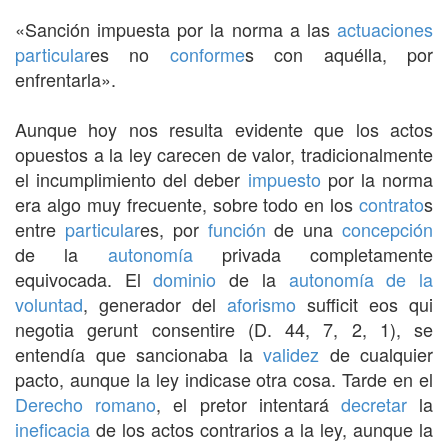
«Sanción impuesta por la norma a las
actuaciones
particular
es no
conforme
s con aquélla, por
enfrentarla».
Aunque hoy nos resulta evidente que los actos
opuestos a la ley carecen de valor, tradicionalmente
el incumplimiento del deber
impuesto
por la norma
era algo muy frecuente, sobre todo en los
contrato
s
entre
particular
es, por
función
de una
concepción
de la
autonomía
privada completamente
equivocada. El
dominio
de la
autonomía de la
voluntad
, generador del
aforismo
sufficit eos qui
negotia gerunt consentire (D. 44, 7, 2, 1), se
entendía que sancionaba la
validez
de cualquier
pacto, aunque la ley indicase otra cosa. Tarde en el
Derecho romano
, el pretor intentará
decretar
la
ineficacia
de los actos contrarios a la ley, aunque la