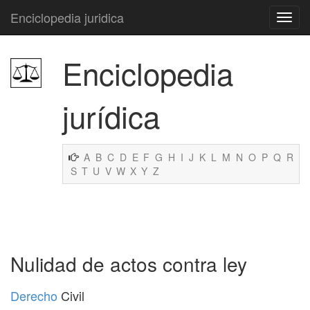
Enciclopedia juridica
Enciclopedia
jurídica
A
B
C
D
E
F
G
H
I
J
K
L
M
N
O
P
Q
R
S
T
U
V
W
X
Y
Z
Nulidad de actos contra ley
Derecho
Civil