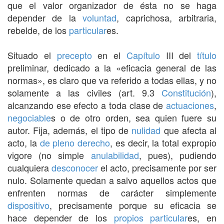
que el valor organizador de ésta no se haga
depender de la
voluntad
, caprichosa, arbitraria,
rebelde, de los
particular
es.
Situado el
precepto
en el
Capítulo
III del
título
preliminar, dedicado a la «eficacia general de las
normas», es claro que va referido a todas ellas, y no
solamente a las civiles (art. 9.3
Constitución
),
alcanzando ese efecto a toda clase de
actuaciones
,
negociable
s o de otro orden, sea quien fuere su
autor. Fija, además, el tipo de
nulidad
que afecta al
acto, la
de pleno derecho
, es decir, la total expropio
vigore (no simple
anulabilidad
, pues), pudiendo
cualquiera
desconocer
el acto, precisamente por ser
nulo. Solamente quedan a salvo aquellos actos que
enfrenten normas de carácter simplemente
dispositivo
, precisamente porque su eficacia se
hace depender de los
propios
particular
es, en