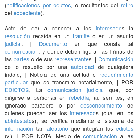
(
notificaciones por edictos
, o resultantes del
retiro
del
expediente
).
Acto de dar a conocer a los
interesado
s la
resolución
recaída en un
trámite
o en un asunto
judicial
. |
Documento
en que consta tal
comunicación
, y donde deben figurar las firmas de
las
partes
o de sus
representante
s. |
Comunicación
de lo resuelto por una
autoridad
de cualquiera
índole, | Noticia de una actitud o
requerimiento
particular
que se transmite notarialmente, | POR
EDICTOS
, La
comunicación
judicial
que, por
dirigirse a personas en
rebeldía
, au sen tes, en
ignorado paradero o por
desconocimiento
de
quiénes puedan ser los
interesado
s (cual en los
abintestato
s), se verifica mediante el sistema de
información
tan
aleatorio
que integran los
edictos
(v.). | POR NOTA. Medio de
comunicación
a las