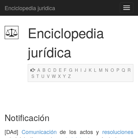
Enciclopedia juridica
Enciclopedia
jurídica
A
B
C
D
E
F
G
H
I
J
K
L
M
N
O
P
Q
R
S
T
U
V
W
X
Y
Z
Notificación
[DAd]
Comunicación
de los actos y
resoluciones