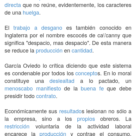
directa
que no reúne, evidentemente, los caracteres
de una
huelga
.
El
trabajo a desgano
es también conocido en
Inglaterra por el nombre escocés de ca\'canny que
significa "despacio, mas despacio". De esta manera
se reduce la
producción
en
cantidad
.
García Oviedo lo crítica diciendo que este sistema
es condenable por todos los
concepto
s. En lo moral
constituye una
deslealtad
a lo pactado, un
menoscabo
manifiesto
de la
buena fe
que debe
presidir todo
contrato
.
Económicamente sus
resultado
s lesionan no sólo a
la empresa, sino a los
propios
obreros. La
restricción
voluntaria de la actividad laboral
encarece la
producción
y contrae el consumo,