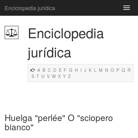
Enciclopedia juridica
Enciclopedia
jurídica
A
B
C
D
E
F
G
H
I
J
K
L
M
N
O
P
Q
R
S
T
U
V
W
X
Y
Z
Huelga "perlée" O "sciopero
bianco"