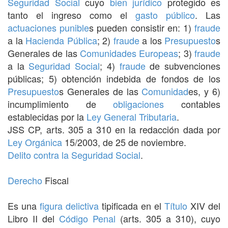
Seguridad Social
cuyo
bien jurídico
protegido es
tanto el ingreso como el
gasto público
. Las
actuaciones
punible
s pueden consistir en: 1)
fraude
a la
Hacienda Pública
; 2)
fraude
a los
Presupuesto
s
Generales de las
Comunidades Europeas
; 3)
fraude
a la
Seguridad Social
; 4)
fraude
de subvenciones
públicas; 5) obtención indebida de fondos de los
Presupuesto
s Generales de las
Comunidad
es, y 6)
incumplimiento de
obligaciones
contables
establecidas por la
Ley General Tributaria
.
JSS CP, arts. 305 a 310 en la redacción dada por
Ley Orgánica
15/2003, de 25 de noviembre.
Delito contra la Seguridad Social
.
Derecho
Fiscal
Es una
figura delictiva
tipificada en el
Título
XIV del
Libro II del
Código Penal
(arts. 305 a 310), cuyo