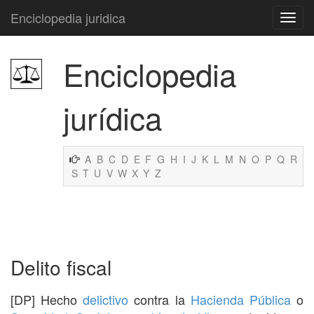
Enciclopedia juridica
Enciclopedia
jurídica
A
B
C
D
E
F
G
H
I
J
K
L
M
N
O
P
Q
R
S
T
U
V
W
X
Y
Z
Delito fiscal
[DP] Hecho
delictivo
contra la
Hacienda Pública
o