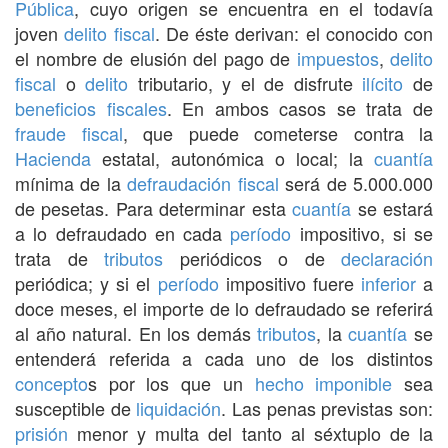
Pública
, cuyo origen se encuentra en el todavía
joven
delito
fiscal
. De éste derivan: el conocido con
el nombre de elusión del pago de
impuestos
,
delito
fiscal
o
delito
tributario, y el de disfrute
ilícito
de
beneficios fiscales
. En ambos casos se trata de
fraude fiscal
, que puede cometerse contra la
Hacienda
estatal, autonómica o local; la
cuantía
mínima de la
defraudación
fiscal
será de 5.000.000
de pesetas. Para determinar esta
cuantía
se estará
a lo defraudado en cada
período
impositivo, si se
trata de
tributos
periódicos o de
declaración
periódica; y si el
período
impositivo fuere
inferior
a
doce meses, el importe de lo defraudado se referirá
al año natural. En los demás
tributos
, la
cuantía
se
entenderá referida a cada uno de los distintos
concepto
s por los que un
hecho imponible
sea
susceptible de
liquidación
. Las penas previstas son:
prisión
menor y multa del tanto al séxtuplo de la