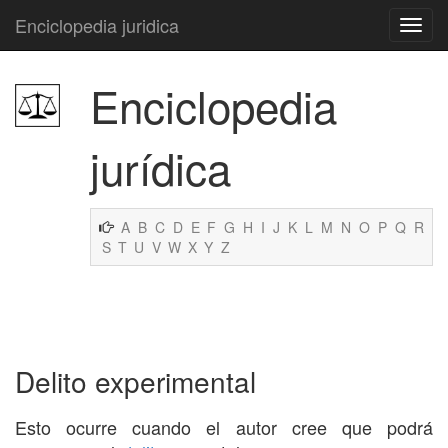
Enciclopedia juridica
Enciclopedia
jurídica
A
B
C
D
E
F
G
H
I
J
K
L
M
N
O
P
Q
R
S
T
U
V
W
X
Y
Z
Delito experimental
Esto ocurre cuando el autor cree que podrá