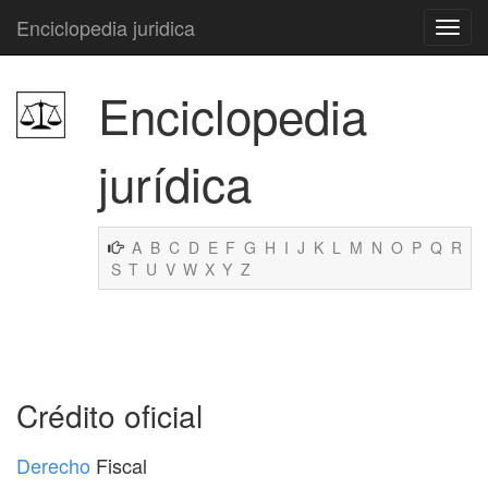
Enciclopedia juridica
Enciclopedia
jurídica
A
B
C
D
E
F
G
H
I
J
K
L
M
N
O
P
Q
R
S
T
U
V
W
X
Y
Z
Crédito oficial
Derecho
Fiscal