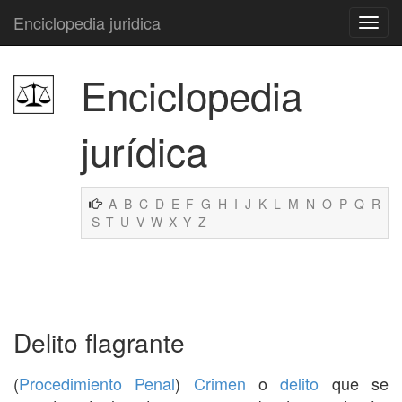
Enciclopedia juridica
Enciclopedia
jurídica
A
B
C
D
E
F
G
H
I
J
K
L
M
N
O
P
Q
R
S
T
U
V
W
X
Y
Z
Delito flagrante
(
Procedimiento Penal
)
Crimen
o
delito
que se