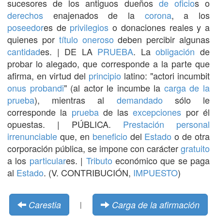
sucesores de los antiguos dueños
de oficio
s o
derechos
enajenados de la
corona
, a los
poseedor
es de
privilegios
o donaciones reales y a
quienes por
título
oneroso
deben percibir algunas
cantidad
es. | DE LA
PRUEBA
. La
obligación
de
probar lo alegado, que corresponde a la parte que
afirma, en virtud del
principio
latino: "actori incumbit
onus probandi
" (al actor le incumbe la
carga de la
prueba
), mientras al
demandado
sólo le
corresponde la
prueba
de las
excepciones
por él
opuestas. | PÚBLICA.
Prestación
personal
irrenunciable
que, en
beneficio
del
Estado
o de otra
corporación pública, se impone con carácter
gratuito
a los
particular
es. |
Tributo
económico que se paga
al
Estado
. (V. CONTRIBUCIÓN,
IMPUESTO
)
Carestia
Carga de la afirmación
|