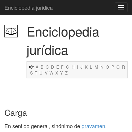
Enciclopedia juridica
Enciclopedia
jurídica
A
B
C
D
E
F
G
H
I
J
K
L
M
N
O
P
Q
R
S
T
U
V
W
X
Y
Z
Carga
En sentido general, sinónimo de
gravamen
.