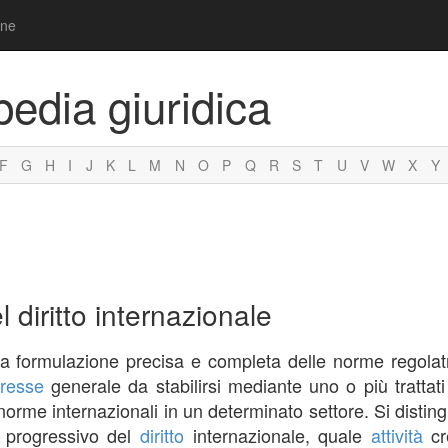
one
pedia giuridica
F
G
H
I
J
K
L
M
N
O
P
Q
R
S
T
U
V
W
X
Y
 diritto internazionale
a formulazione precisa e completa delle norme regolatric
eresse
generale da stabilirsi mediante uno o più trattat
 norme internazionali in un determinato settore. Si disti
progressivo del
diritto
internazionale, quale
attività
cre