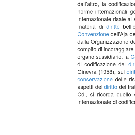
dall’altro, la codificaz
norme internazionali ge
internazionale risale al
materia di
diritto
belli
Convenzione
dell’Aja d
dalla Organizzazione del
compito di incoraggiare
organo sussidiario, la
C
di codificazione del
dir
Ginevra (1958), sul
diri
conservazione
delle ris
aspetti del
diritto
dei trat
Cdi, si ricorda quello
internazionale di codifi