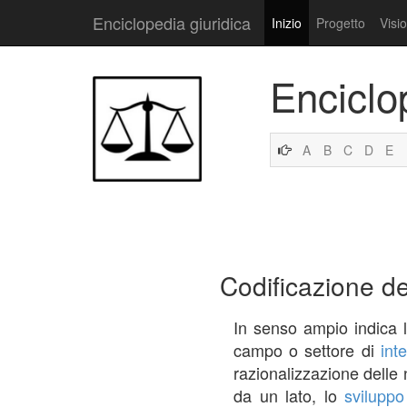
Enciclopedia giuridica
Inizio
Progetto
Visi
Enciclo
A
B
C
D
E
Codificazione del
In senso ampio indica l
campo o settore di
int
razionalizzazione delle
da un lato, lo
sviluppo