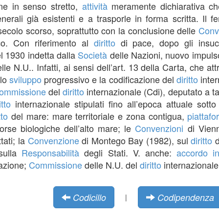
ione in senso stretto,
attività
meramente dichiarativa che
nerali già esistenti e a trasporle in forma scritta. Il
 secolo scorso, soprattutto con la conclusione delle
Conv
co. Con riferimento al
diritto
di pace, dopo gli insucc
el 1930 indetta dalla
Società
delle Nazioni, nuovo impulso
le N.U.. Infatti, ai sensi dell’art. 13 della Carta, che at
 lo
sviluppo
progressivo e la codificazione del
diritto
inter
ommissione
del
diritto
internazionale (Cdi), deputato a t
itto
internazionale stipulati fino all’epoca attuale sotto
tto
del mare: mare territoriale e zona contigua,
piattaf
orse biologiche dell’alto mare; le
Convenzioni
di Vienn
tati; la
Convenzione
di Montego Bay (1982), sul
diritto
d
 sulla
Responsabilità
degli Stati. V. anche:
accordo in
cazione;
Commissione
delle N.U. del
diritto
internazionale
Codicillo
Codipendenza
|