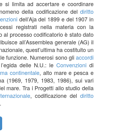
 si limita ad accertare e coordinare
 fenomeno della codificazione del
diritto
enzioni
dell’Aja del 1899 e del 1907 in
essi registrati nella materia con la
 al processo codificatorio è stato dato
tribuisce all’Assemblea generale (AG) il
nazionale, quest’ultima ha costituito un
ale funzione. Numerosi sono gli
accordi
 l’egida delle N.U.: le
Convenzioni
di
orma continentale
, alto mare e pesca e
a (1969, 1979, 1983, 1986), sui vari
el mare. Tra i Progetti allo studio della
ternazionale
, codificazione del
diritto
.