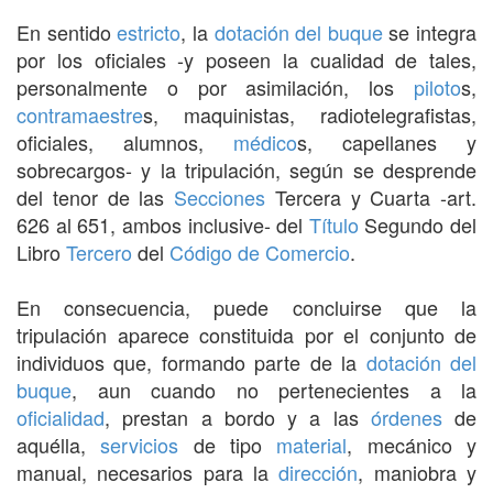
En sentido
estricto
, la
dotación del buque
se integra
por los oficiales -y poseen la cualidad de tales,
personalmente o por asimilación, los
piloto
s,
contramaestre
s, maquinistas, radiotelegrafistas,
oficiales, alumnos,
médico
s, capellanes y
sobrecargos- y la tripulación, según se desprende
del tenor de las
Secciones
Tercera y Cuarta -art.
626 al 651, ambos inclusive- del
Título
Segundo del
Libro
Tercero
del
Código de Comercio
.
En consecuencia, puede concluirse que la
tripulación aparece constituida por el conjunto de
individuos que, formando parte de la
dotación del
buque
, aun cuando no pertenecientes a la
oficialidad
, prestan a bordo y a las
órdenes
de
aquélla,
servicios
de tipo
material
, mecánico y
manual, necesarios para la
dirección
, maniobra y