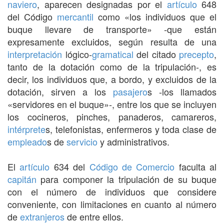
naviero
, aparecen designadas por el
artículo
648
del Código
mercantil
como «los individuos que el
buque llevare de transporte» -que están
expresamente excluidos, según resulta de una
interpretación
lógico-
gramatical
del citado
precepto
,
tanto de la dotación como de la tripulación-, es
decir, los individuos que, a bordo, y excluidos de la
dotación, sirven a los
pasajero
s -los llamados
«servidores en el buque»-, entre los que se incluyen
los cocineros, pinches, panaderos, camareros,
intérprete
s, telefonistas, enfermeros y toda clase de
empleado
s de
servicio
y administrativos.
El
artículo
634 del
Código de Comercio
faculta al
capitán
para componer la tripulación de su buque
con el número de individuos que considere
conveniente, con limitaciones en cuanto al número
de
extranjeros
de entre ellos.