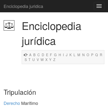
Enciclopedia juridica
Enciclopedia
jurídica
A
B
C
D
E
F
G
H
I
J
K
L
M
N
O
P
Q
R
S
T
U
V
W
X
Y
Z
Tripulación
Derecho
Marítimo