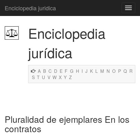
Enciclopedia juridica
Enciclopedia
jurídica
A
B
C
D
E
F
G
H
I
J
K
L
M
N
O
P
Q
R
S
T
U
V
W
X
Y
Z
Pluralidad de ejemplares En los
contratos