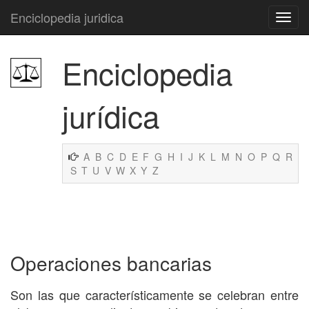
Enciclopedia juridica
Enciclopedia
jurídica
A
B
C
D
E
F
G
H
I
J
K
L
M
N
O
P
Q
R
S
T
U
V
W
X
Y
Z
Operaciones bancarias
Son las que característicamente se celebran entre