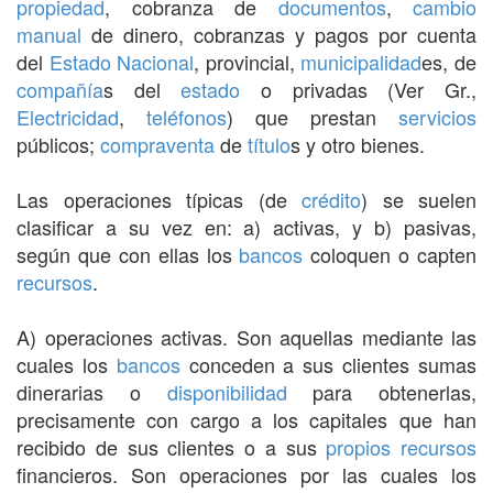
propiedad
, cobranza de
documentos
,
cambio
manual
de dinero, cobranzas y pagos por cuenta
del
Estado
Nacional
, provincial,
municipalidad
es, de
compañía
s del
estado
o privadas (Ver Gr.,
Electricidad
,
teléfonos
) que prestan
servicios
públicos;
compraventa
de
título
s y otro bienes.
Las operaciones típicas (de
crédito
) se suelen
clasificar a su vez en: a) activas, y b) pasivas,
según que con ellas los
bancos
coloquen o capten
recursos
.
A) operaciones activas. Son aquellas mediante las
cuales los
bancos
conceden a sus clientes sumas
dinerarias o
disponibilidad
para obtenerlas,
precisamente con cargo a los capitales que han
recibido de sus clientes o a sus
propios
recursos
financieros. Son operaciones por las cuales los