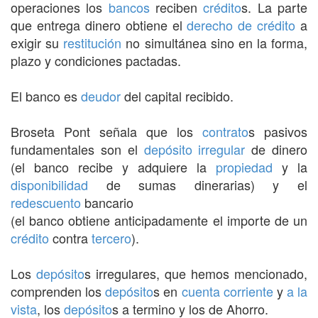
operaciones los
bancos
reciben
crédito
s. La parte
que entrega dinero obtiene el
derecho de crédito
a
exigir su
restitución
no simultánea sino en la forma,
plazo y condiciones pactadas.
El banco es
deudor
del capital recibido.
Broseta Pont señala que los
contrato
s pasivos
fundamentales son el
depósito irregular
de dinero
(el banco recibe y adquiere la
propiedad
y la
disponibilidad
de sumas dinerarias) y el
redescuento
bancario
(el banco obtiene anticipadamente el importe de un
crédito
contra
tercero
).
Los
depósito
s irregulares, que hemos mencionado,
comprenden los
depósito
s en
cuenta corriente
y
a la
vista
, los
depósito
s a termino y los de Ahorro.